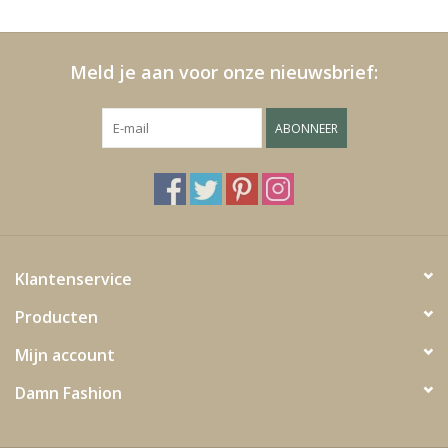
Kussens en plaids
Meld je aan voor onze nieuwsbrief:
Kleden
ABONNEER
Vachten
Keuken
Badkamer
Klantenservice
Producten
Verlichting
Mijn account
Tuinmeubels en deco
Damn Fashion
Beelden