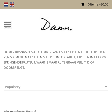
0 Items - €0,00
Home
Text Page
HOME
/
BRANDS
/
FAUTEUIL MATZ VAN LABEL51 IS EEN ECHTE TOPPER IN
New!
ZIJN SEGMENT! MATZ IS EEN SUPER COMFORTABELE, HIPPE EN IN HET OOG
SPRINGENDE FAUTEUIL WAAR JE MAAR AL TE GRAAG VEEL TIJD OP
Skulls
DOORBRENGT.
Living
Furniture
Doors
No products found...