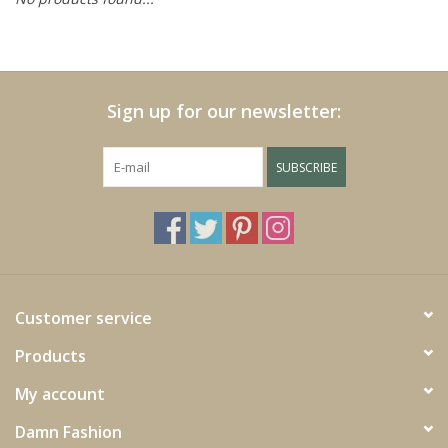
Cushions and plaids
Dress
Sign up for our newsletter:
Fleece
SUBSCRIBE
kitchen
Bathroom
Customer service
Lighting
Products
Garden furniture and deco
My account
Damn Fashion
Images