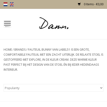
0 Items - €0,00
Home
Text Page
HOME
/
BRANDS
/
FAUTEUIL BUNNY VAN LABEL51 IS EEN GROTE,
New!
COMFORTABELE FAUTEUIL MET EEN ZACHT UITERLIJK. DE RELAXTE STOEL IS
GESTOFFEERD MET EXPLORE, IN DE KLEUR CREAM. DEZE WARME KLEUR
Skulls
PAST PERFECT BIJ HET DESIGN VAN DE STOEL ÉN BIJ IEDER HEDENDAAGS
INTERIEUR.
Living
Furniture
Doors