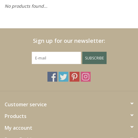
No products found...
Cushions and plaids
Dress
Sign up for our newsletter:
Fleece
SUBSCRIBE
kitchen
Bathroom
Lighting
Customer service
Products
Garden furniture and deco
My account
Images