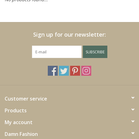
Cushions and plaids
Dress
Sign up for our newsletter:
Fleece
SUBSCRIBE
kitchen
Bathroom
Customer service
Lighting
Products
Garden furniture and deco
My account
Damn Fashion
Images