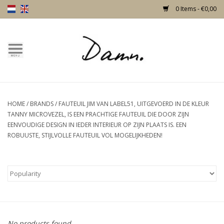
0 Items - €0,00
Home
Text Page
HOME
/
BRANDS
/
FAUTEUIL JIM VAN LABEL51, UITGEVOERD IN DE KLEUR
New!
TANNY MICROVEZEL, IS EEN PRACHTIGE FAUTEUIL DIE DOOR ZIJN
EENVOUDIGE DESIGN IN IEDER INTERIEUR OP ZIJN PLAATS IS. EEN
Skulls
ROBUUSTE, STIJLVOLLE FAUTEUIL VOL MOGELIJKHEDEN!
Living
Furniture
Doors
No products found...