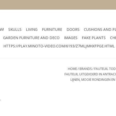
W!
SKULLS
LIVING
FURNITURE
DOORS
CUSHIONS AND P
GARDEN FURNITURE AND DECO
IMAGES
FAKE PLANTS
CH
HTTPS://PLAY.MINOTO-VIDEO.COM/6193/Z7MLJMHXFPGE.HTML
HOME
/
BRANDS
/
FAUTEUIL TOD
FAUTEUIL UITGEVOERD IN ANTRACI
LIJNEN, MOOIE RONDINGEN EN
.