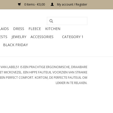
0 Items - €0,00
My account / Register
LAIDS
DRESS
FLEECE
KITCHEN
ESTS
JEWELRY
ACCESSORIES
CATEGORY 1
BLACK FRIDAY
 VAN LABEL51 IS EEN PRACHTIGE ERGONOMISCHE, DRAAIBARE
ET MICROVEZEL. EEN HIPPE FAUTEUIL VOORZIEN VAN STRAKKE
 EEN PERFECT COMFORT. KORTOM, DE PERFECTE FAUTEUIL OM
LEKKER IN TE RELAXEN.