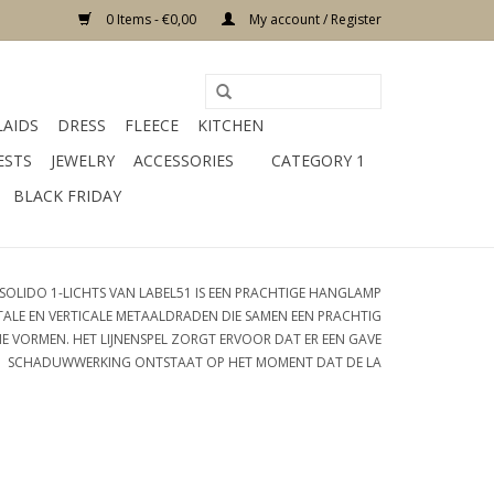
0 Items - €0,00
My account / Register
LAIDS
DRESS
FLEECE
KITCHEN
ESTS
JEWELRY
ACCESSORIES
CATEGORY 1
BLACK FRIDAY
OLIDO 1-LICHTS VAN LABEL51 IS EEN PRACHTIGE HANGLAMP
ALE EN VERTICALE METAALDRADEN DIE SAMEN EEN PRACHTIG
E VORMEN. HET LIJNENSPEL ZORGT ERVOOR DAT ER EEN GAVE
SCHADUWWERKING ONTSTAAT OP HET MOMENT DAT DE LA