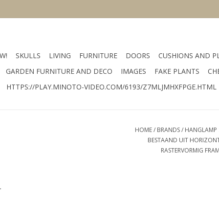
W!
SKULLS
LIVING
FURNITURE
DOORS
CUSHIONS AND P
GARDEN FURNITURE AND DECO
IMAGES
FAKE PLANTS
CH
HTTPS://PLAY.MINOTO-VIDEO.COM/6193/Z7MLJMHXFPGE.HTML
HOME
/
BRANDS
/
HANGLAMP S
BESTAAND UIT HORIZONT
RASTERVORMIG FRAM
.