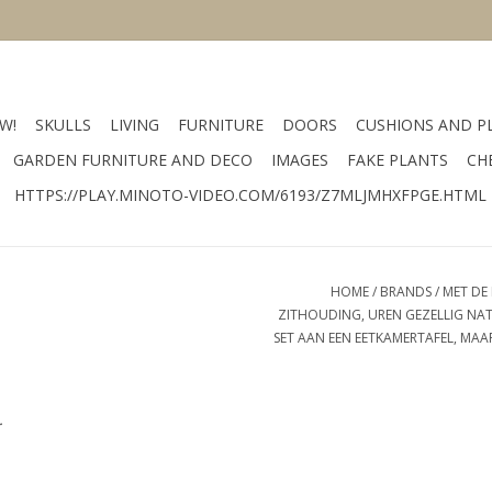
W!
SKULLS
LIVING
FURNITURE
DOORS
CUSHIONS AND P
GARDEN FURNITURE AND DECO
IMAGES
FAKE PLANTS
CH
HTTPS://PLAY.MINOTO-VIDEO.COM/6193/Z7MLJMHXFPGE.HTML
HOME
/
BRANDS
/
MET DE
ZITHOUDING, UREN GEZELLIG NATA
SET AAN EEN EETKAMERTAFEL, MA
.