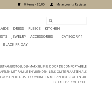
0 Items - €0,00
My account / Register
LAIDS
DRESS
FLEECE
KITCHEN
ESTS
JEWELRY
ACCESSORIES
CATEGORY 1
BLACK FRIDAY
 EETKAMERSTOEL DENMARK BLIJF JE, DOOR DE COMFORTABELE
FELEN MET FAMILIE EN VRIENDEN. LEUK OM TE PLAATSEN ALS
AR OOK EINDELOOS TE COMBINEREN MET ANDERE STOELEN UIT
DE LABEL51 COLLECTIE.