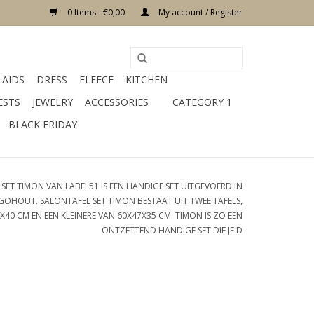
0 Items - €0,00
My account / Register
LAIDS
DRESS
FLEECE
KITCHEN
ESTS
JEWELRY
ACCESSORIES
CATEGORY 1
BLACK FRIDAY
SET TIMON VAN LABEL51 IS EEN HANDIGE SET UITGEVOERD IN
HOUT. SALONTAFEL SET TIMON BESTAAT UIT TWEE TAFELS,
40 CM EN EEN KLEINERE VAN 60X47X35 CM. TIMON IS ZO EEN
ONTZETTEND HANDIGE SET DIE JE D