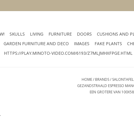
W!
SKULLS
LIVING
FURNITURE
DOORS
CUSHIONS AND P
GARDEN FURNITURE AND DECO
IMAGES
FAKE PLANTS
CH
HTTPS://PLAY.MINOTO-VIDEO.COM/6193/Z7MLJMHXFPGE.HTML
HOME
/
BRANDS
/
SALONTAFEL 
GEZANDSTRAALD ESPRESSO MANGO
EEN GROTERE VAN 100X58X
.