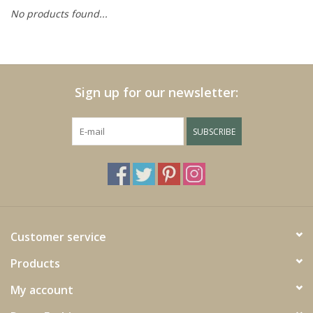
No products found...
Cushions and plaids
Dress
Sign up for our newsletter:
Fleece
SUBSCRIBE
kitchen
Bathroom
Lighting
Customer service
Products
Garden furniture and deco
My account
Images