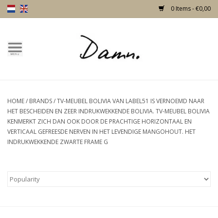
0 Items - €0,00
Home
Text Page
HOME
/
BRANDS
/
TV-MEUBEL BOLIVIA VAN LABEL51 IS VERNOEMD NAAR
New!
HET BESCHEIDEN EN ZEER INDRUKWEKKENDE BOLIVIA. TV-MEUBEL BOLIVIA
KENMERKT ZICH DAN OOK DOOR DE PRACHTIGE HORIZONTAAL EN
Skulls
VERTICAAL GEFREESDE NERVEN IN HET LEVENDIGE MANGOHOUT. HET
INDRUKWEKKENDE ZWARTE FRAME G
Living
Furniture
Doors