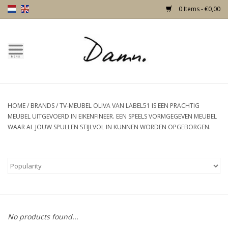
0 Items - €0,00
Home
Text Page
HOME
/
BRANDS
/
TV-MEUBEL OLIVA VAN LABEL51 IS EEN PRACHTIG
New!
MEUBEL UITGEVOERD IN EIKENFINEER. EEN SPEELS VORMGEGEVEN MEUBEL
WAAR AL JOUW SPULLEN STIJLVOL IN KUNNEN WORDEN OPGEBORGEN.
Skulls
Living
Furniture
No products found...
Doors