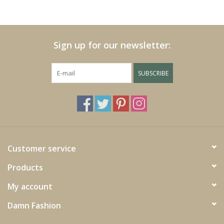
Cushions and plaids
Sign up for our newsletter:
Dress
SUBSCRIBE
Fleece
kitchen
Bathroom
Customer service
Lighting
Products
My account
Garden furniture and deco
Damn Fashion
Images