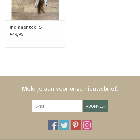
Fake plants
Indianentooi S
Kisten
€49,95
SIeraden
Accessoires
Anklebelts
Meld je aan voor onze nieuwsbrief:
Bootbelts
ABONNEER
Kerst
MAGAZIJNOPRUIMING