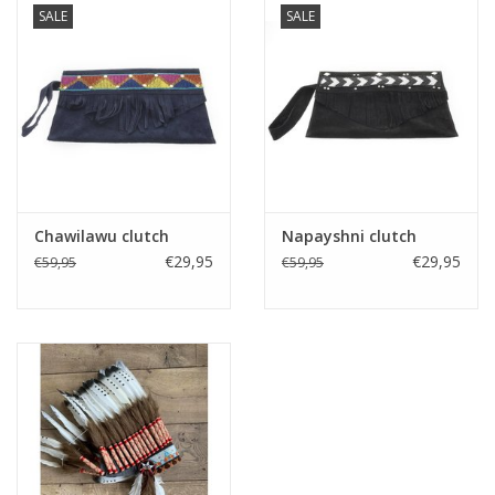
SALE
SALE
Kussens en plaids
Kleden
Vachten
Keuken
Chawilawu clutch
Napayshni clutch
€29,95
€29,95
€59,95
€59,95
Badkamer
Verlichting
Tuinmeubels en deco
Beelden