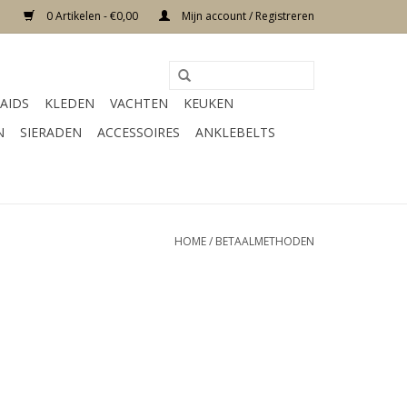
0 Artikelen - €0,00
Mijn account / Registreren
AIDS
KLEDEN
VACHTEN
KEUKEN
N
SIERADEN
ACCESSOIRES
ANKLEBELTS
HOME
/
BETAALMETHODEN