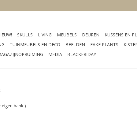
IEUW!
SKULLS
LIVING
MEUBELS
DEUREN
KUSSENS EN PL
NG
TUINMEUBELS EN DECO
BEELDEN
FAKE PLANTS
KISTE
AGAZIJNOPRUIMING
MEDIA
BLACKFRIDAY
:
w eigen bank )