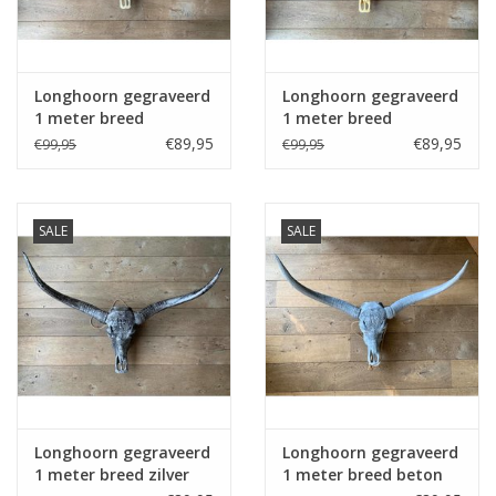
Fake plants
Longhoorn gegraveerd
Longhoorn gegraveerd
Kisten
1 meter breed
1 meter breed
€89,95
€89,95
€99,95
€99,95
SIeraden
Accessoires
SALE
SALE
Anklebelts
Bootbelts
Kerst
Longhoorn gegraveerd
Longhoorn gegraveerd
1 meter breed zilver
1 meter breed beton
MAGAZIJNOPRUIMING