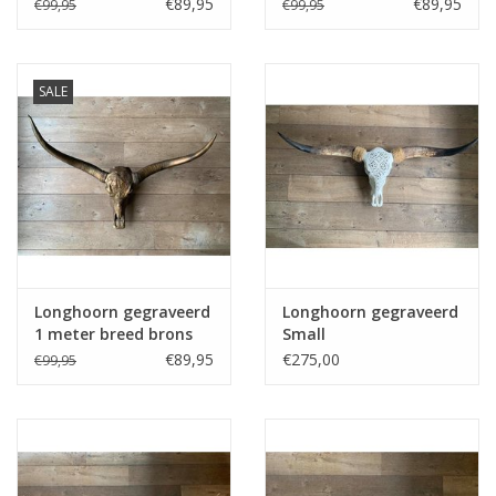
€89,95
€89,95
€99,95
€99,95
Media
SALE
Blackfriday
Longhoorn gegraveerd
Longhoorn gegraveerd
1 meter breed brons
Small
€89,95
€275,00
€99,95