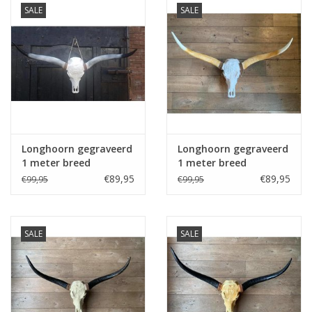
SALE
SALE
Kussens en plaids
Kleden
Vachten
Keuken
Longhoorn gegraveerd
Longhoorn gegraveerd
1 meter breed
1 meter breed
€89,95
€89,95
€99,95
€99,95
Badkamer
Verlichting
SALE
SALE
Tuinmeubels en deco
Beelden