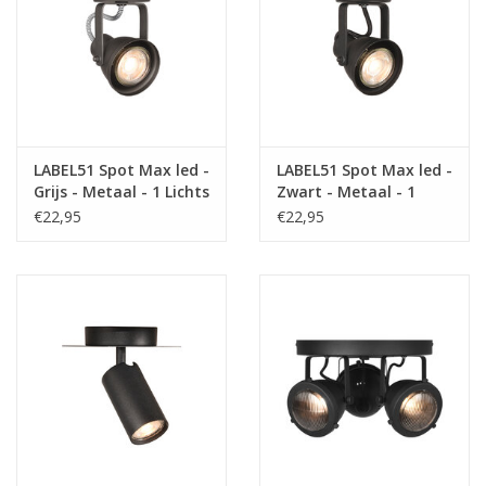
Fake plants
Kisten
SIeraden
LABEL51 Spot Max led -
LABEL51 Spot Max led -
Grijs - Metaal - 1 Lichts
Zwart - Metaal - 1
Lichts
€22,95
€22,95
Accessoires
Anklebelts
Bootbelts
Kerst
MAGAZIJNOPRUIMING