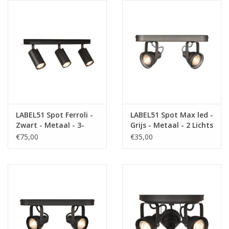
LABEL51 Spot Ferroli -
LABEL51 Spot Max led -
Zwart - Metaal - 3-
Grijs - Metaal - 2 Lichts
Lichts
€75,00
€35,00