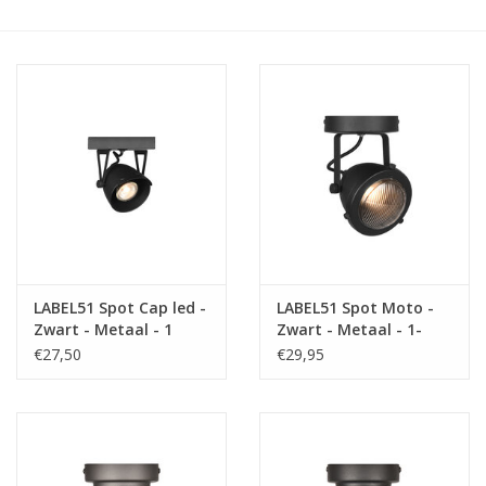
Kussens en plaids
Kleden
Vachten
Keuken
Badkamer
LABEL51 Spot Cap led -
LABEL51 Spot Moto -
Zwart - Metaal - 1
Zwart - Metaal - 1-
Verlichting
Lichts
Lichts
€27,50
€29,95
Tuinmeubels en deco
Beelden