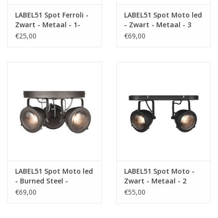
LABEL51 Spot Ferroli -
LABEL51 Spot Moto led
Media
Zwart - Metaal - 1-
- Zwart - Metaal - 3
Lichts
Lichts
€25,00
€69,00
Blackfriday
LABEL51 Spot Moto led
LABEL51 Spot Moto -
- Burned Steel -
Zwart - Metaal - 2
Metaal - 3 Lichts
Lichts
€69,00
€55,00