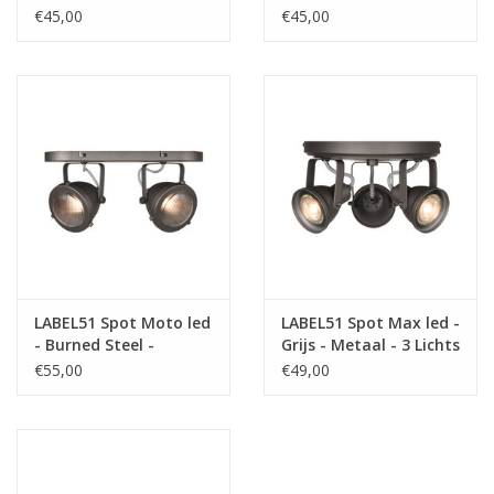
Lichts
€45,00
€45,00
LABEL51 Spot Moto led
LABEL51 Spot Max led -
- Burned Steel -
Grijs - Metaal - 3 Lichts
Metaal - 2 Lichts
€55,00
€49,00