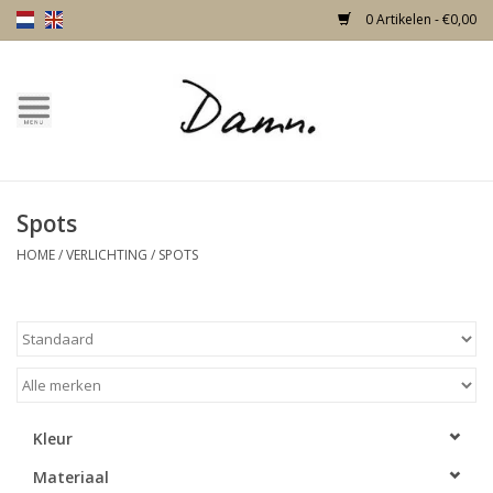
0 Artikelen - €0,00
Home
Over Damn
Spots
Nieuw!
HOME
/
VERLICHTING
/
SPOTS
Skulls
Living
Meubels
Kleur
Materiaal
Deuren