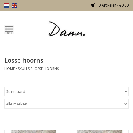
0 Artikelen - €0,00
Home
Over Damn
Losse hoorns
Nieuw!
HOME
/
SKULLS
/
LOSSE HOORNS
Skulls
Living
Meubels
Deuren