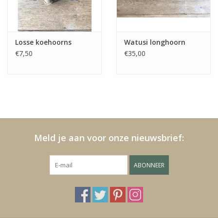
Fake plants
Losse koehoorns
Watusi longhoorn
Kisten
€7,50
€35,00
SIeraden
Accessoires
Anklebelts
Meld je aan voor onze nieuwsbrief:
Bootbelts
ABONNEER
Kerst
MAGAZIJNOPRUIMING