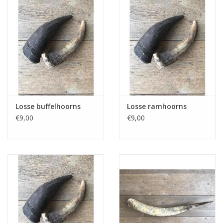
Kussens en plaids
Kleden
Vachten
Keuken
Losse buffelhoorns
Losse ramhoorns
€9,00
€9,00
Badkamer
Verlichting
Tuinmeubels en deco
Beelden