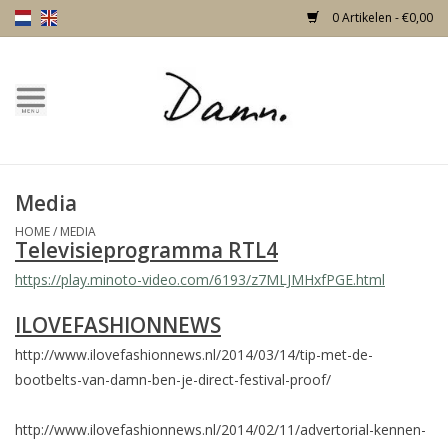
0 Artikelen - €0,00
Home
Over Damn
Media
Nieuw!
HOME
/
MEDIA
Televisieprogramma RTL4
Skulls
https://play.minoto-video.com/6193/z7MLJMHxfPGE.html
ILOVEFASHIONNEWS
Living
http://www.ilovefashionnews.nl/2014/03/14/tip-met-de-
Meubels
bootbelts-van-damn-ben-je-direct-festival-proof/
http://www.ilovefashionnews.nl/2014/02/11/advertorial-kennen-
Deuren