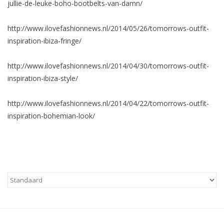
jullie-de-leuke-boho-bootbelts-van-damn/
Kussens en plaids
http://www.ilovefashionnews.nl/2014/05/26/tomorrows-outfit-
inspiration-ibiza-fringe/
Kleden
http://www.ilovefashionnews.nl/2014/04/30/tomorrows-outfit-
Vachten
inspiration-ibiza-style/
http://www.ilovefashionnews.nl/2014/04/22/tomorrows-outfit-
Keuken
inspiration-bohemian-look/
Badkamer
Verlichting
Tuinmeubels en deco
Beelden