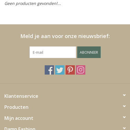
Geen producten gevonden!...
Fake plants
Kisten
Meld je aan voor onze nieuwsbrief:
SIeraden
ABONNEER
Accessoires
Anklebelts
Bootbelts
Klantenservice
Producten
Kerst
Mijn account
MAGAZIJNOPRUIMING
Damn Fashion