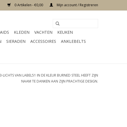
0 Artikelen - €0,00
Mijn account / Registreren
AIDS
KLEDEN
VACHTEN
KEUKEN
N
SIERADEN
ACCESSOIRES
ANKLEBELTS
3-LICHTS VAN LABEL51 IN DE KLEUR BURNED STEEL HEEFT ZIJN
NAAM TE DANKEN AAN ZIJN PRACHTIGE DESIGN.