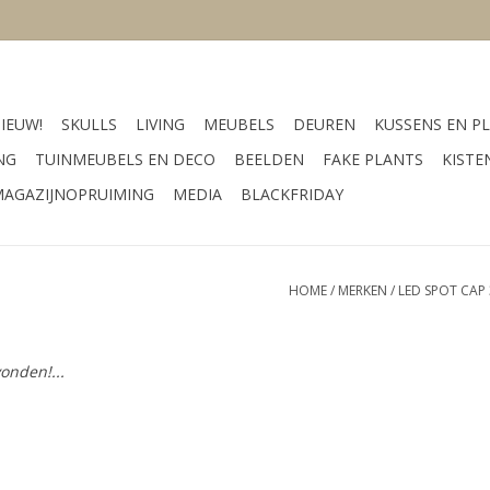
IEUW!
SKULLS
LIVING
MEUBELS
DEUREN
KUSSENS EN PL
NG
TUINMEUBELS EN DECO
BEELDEN
FAKE PLANTS
KISTE
AGAZIJNOPRUIMING
MEDIA
BLACKFRIDAY
HOME
/
MERKEN
/
LED SPOT CAP 
onden!...