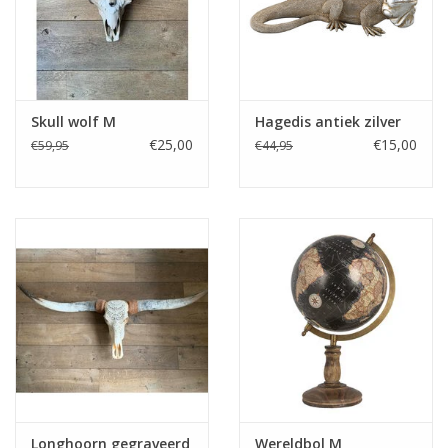
Fake plants
Kisten
Skull wolf M
Hagedis antiek zilver
€25,00
€15,00
€59,95
€44,95
SIeraden
Accessoires
Anklebelts
Bootbelts
Kerst
MAGAZIJNOPRUIMING
Longhoorn gegraveerd
Wereldbol M