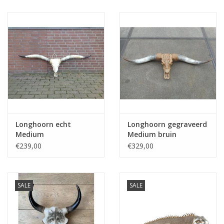
Kussens en plaids
Kleden
Vachten
Keuken
Longhoorn echt
Longhoorn gegraveerd
Badkamer
Medium
Medium bruin
€239,00
€329,00
Verlichting
SALE
SALE
Tuinmeubels en deco
Beelden