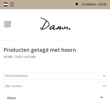
0 Artikelen - €0,00
Home
Over Damn
Producten getagd met hoorn
Nieuw!
HOME
/
TAGS
/
HOORN
Skulls
Living
Meubels
Kleur
Deuren