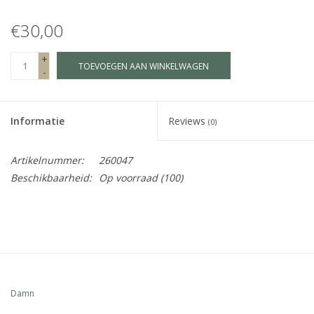
€30,00
Fake plants
+
TOEVOEGEN AAN WINKELWAGEN
Kisten
-
SIeraden
Informatie
Reviews
(0)
Accessoires
Artikelnummer:
260047
Beschikbaarheid:
Op voorraad
(100)
Anklebelts
Bootbelts
Kerst
Damn
MAGAZIJNOPRUIMING