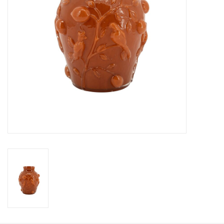
Kussens en plaids
Kleden
Vachten
Keuken
Badkamer
Verlichting
Tuinmeubels en deco
Beelden