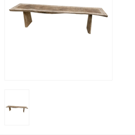
Kussens en plaids
Kleden
Vachten
Keuken
Badkamer
Verlichting
Tuinmeubels en deco
Beelden