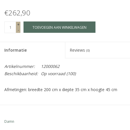
€262,90
Fake plants
+
TOEVOEGEN AAN WINKELWAGEN
Kisten
-
SIeraden
Informatie
Reviews
(0)
Accessoires
Artikelnummer:
12000062
Beschikbaarheid:
Op voorraad
(100)
Anklebelts
Afmetingen: breedte 200 cm x diepte 35 cm x hoogte 45 cm
Bootbelts
Kerst
Damn
MAGAZIJNOPRUIMING