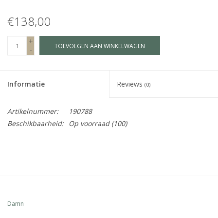
€138,00
Fake plants
+
TOEVOEGEN AAN WINKELWAGEN
Kisten
-
SIeraden
Informatie
Reviews
(0)
Accessoires
Artikelnummer:
190788
Beschikbaarheid:
Op voorraad
(100)
Anklebelts
Bootbelts
Kerst
Damn
MAGAZIJNOPRUIMING