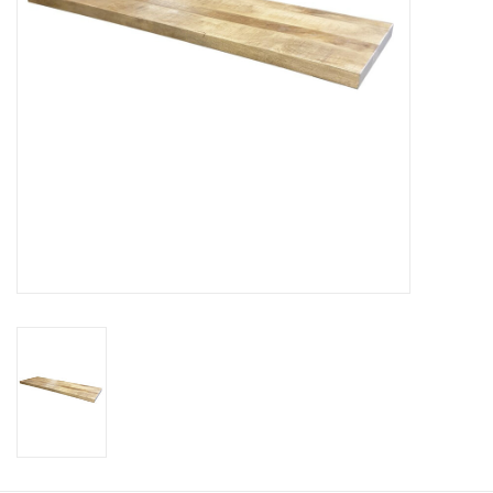
Kussens en plaids
Kleden
Vachten
Keuken
Badkamer
Verlichting
Tuinmeubels en deco
Beelden