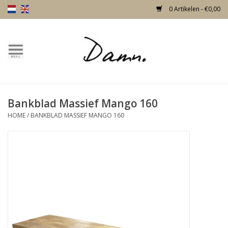
0 Artikelen - €0,00
Home
Over Damn
Bankblad Massief Mango 160
Nieuw!
HOME
/
BANKBLAD MASSIEF MANGO 160
Skulls
Living
Meubels
Deuren