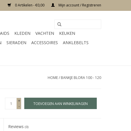
0 Artikelen - €0,00
Mijn account / Registreren
AIDS
KLEDEN
VACHTEN
KEUKEN
N
SIERADEN
ACCESSOIRES
ANKLEBELTS
HOME
/
BANKJE BLORA 100 - 120
+
TOEVOEGEN AAN WINKELWAGEN
-
Reviews
(0)