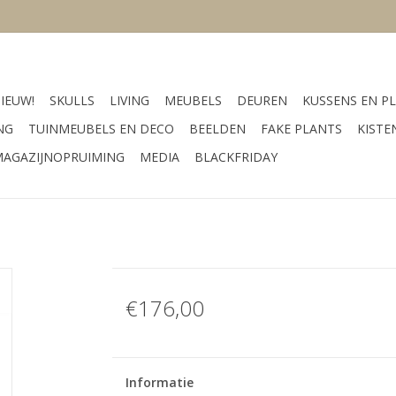
IEUW!
SKULLS
LIVING
MEUBELS
DEUREN
KUSSENS EN PL
NG
TUINMEUBELS EN DECO
BEELDEN
FAKE PLANTS
KISTE
AGAZIJNOPRUIMING
MEDIA
BLACKFRIDAY
€176,00
Informatie