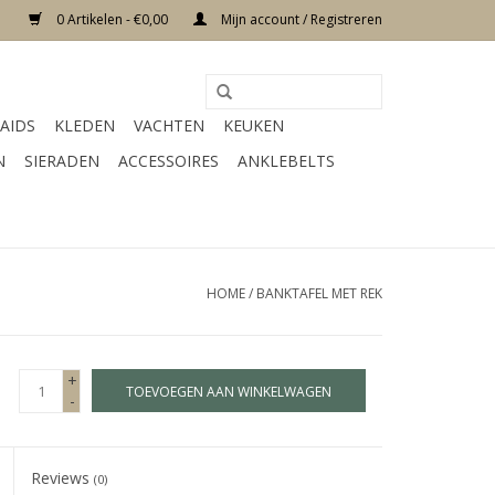
0 Artikelen - €0,00
Mijn account / Registreren
AIDS
KLEDEN
VACHTEN
KEUKEN
N
SIERADEN
ACCESSOIRES
ANKLEBELTS
HOME
/
BANKTAFEL MET REK
+
TOEVOEGEN AAN WINKELWAGEN
-
Reviews
(0)