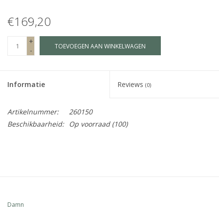
€169,20
Fake plants
+
TOEVOEGEN AAN WINKELWAGEN
Kisten
-
SIeraden
Informatie
Reviews
(0)
Accessoires
Artikelnummer:
260150
Beschikbaarheid:
Op voorraad
(100)
Anklebelts
Bootbelts
Kerst
Damn
MAGAZIJNOPRUIMING