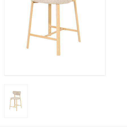
Kussens en plaids
Kleden
Vachten
Keuken
Badkamer
Verlichting
Tuinmeubels en deco
Beelden