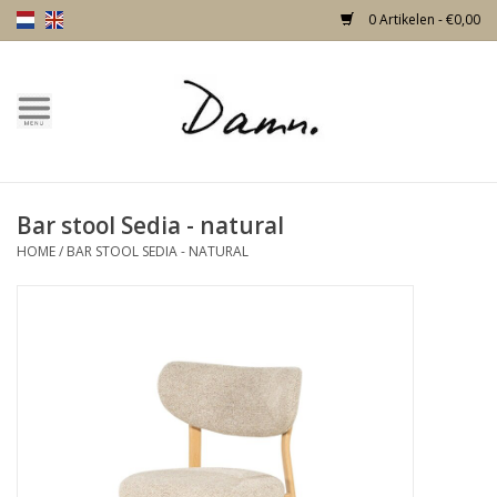
0 Artikelen - €0,00
Home
Over Damn
Bar stool Sedia - natural
Nieuw!
HOME
/
BAR STOOL SEDIA - NATURAL
Skulls
Living
Meubels
Deuren