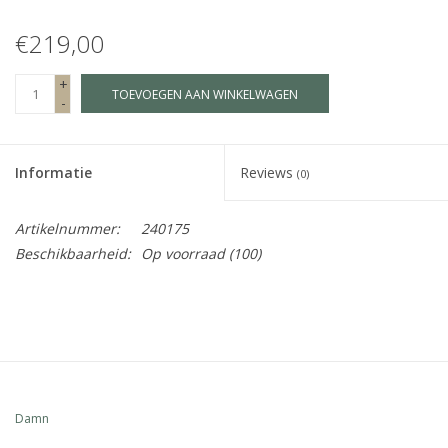
€219,00
Fake plants
+
TOEVOEGEN AAN WINKELWAGEN
Kisten
-
SIeraden
Informatie
Reviews
(0)
Accessoires
Artikelnummer:
240175
Beschikbaarheid:
Op voorraad
(100)
Anklebelts
Bootbelts
Kerst
Damn
MAGAZIJNOPRUIMING