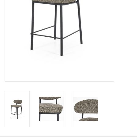
Kussens en plaids
Kleden
Vachten
Keuken
Badkamer
Verlichting
Tuinmeubels en deco
Beelden