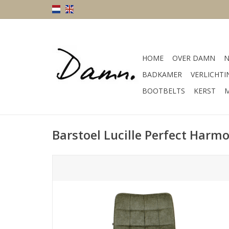
HOME
OVER DAMN
N
BADKAMER
VERLICHTI
BOOTBELTS
KERST
M
Barstoel Lucille Perfect Harm