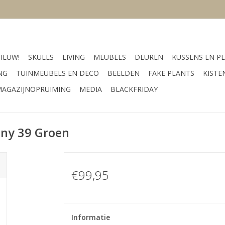
IEUW!
SKULLS
LIVING
MEUBELS
DEUREN
KUSSENS EN PL
NG
TUINMEUBELS EN DECO
BEELDEN
FAKE PLANTS
KISTE
AGAZIJNOPRUIMING
MEDIA
BLACKFRIDAY
ony 39 Groen
€99,95
Informatie