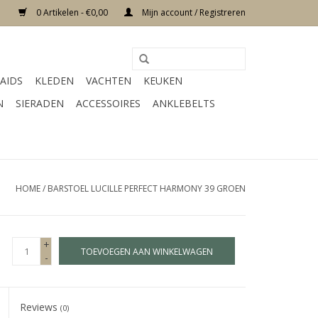
0 Artikelen - €0,00
Mijn account / Registreren
AIDS
KLEDEN
VACHTEN
KEUKEN
N
SIERADEN
ACCESSOIRES
ANKLEBELTS
HOME
/
BARSTOEL LUCILLE PERFECT HARMONY 39 GROEN
+
TOEVOEGEN AAN WINKELWAGEN
-
Reviews
(0)