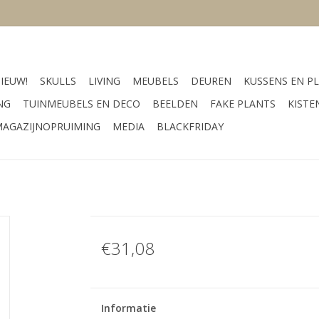
IEUW!
SKULLS
LIVING
MEUBELS
DEUREN
KUSSENS EN PL
NG
TUINMEUBELS EN DECO
BEELDEN
FAKE PLANTS
KISTE
AGAZIJNOPRUIMING
MEDIA
BLACKFRIDAY
€31,08
Informatie