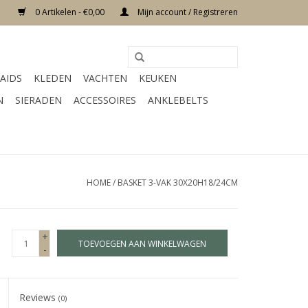
0 Artikelen - €0,00
Mijn account / Registreren
AIDS
KLEDEN
VACHTEN
KEUKEN
N
SIERADEN
ACCESSOIRES
ANKLEBELTS
HOME
/
BASKET 3-VAK 30X20H18/24CM
+
TOEVOEGEN AAN WINKELWAGEN
-
Reviews
(0)