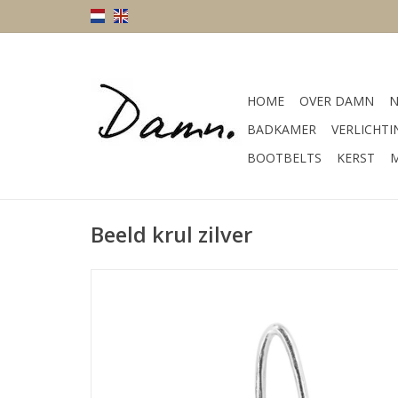
HOME
OVER DAMN
N
BADKAMER
VERLICHTI
BOOTBELTS
KERST
M
Beeld krul zilver