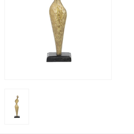
Kussens en plaids
Kleden
Vachten
Keuken
Badkamer
Verlichting
Tuinmeubels en deco
Beelden