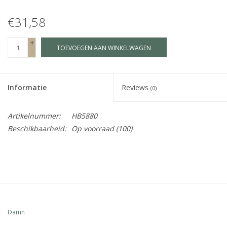
€31,58
Fake plants
+
TOEVOEGEN AAN WINKELWAGEN
Kisten
-
SIeraden
Informatie
Reviews
(0)
Accessoires
Artikelnummer:
HB5880
Beschikbaarheid:
Op voorraad
(100)
Anklebelts
Bootbelts
Kerst
Damn
MAGAZIJNOPRUIMING