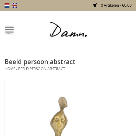
0 Artikelen - €0,00
Home
Over Damn
Beeld persoon abstract
Nieuw!
HOME
/
BEELD PERSOON ABSTRACT
Skulls
Living
Meubels
Deuren