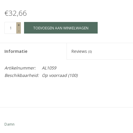
€32,66
Fake plants
+
TOEVOEGEN AAN WINKELWAGEN
Kisten
-
SIeraden
Informatie
Reviews
(0)
Accessoires
Artikelnummer:
AL1059
Beschikbaarheid:
Op voorraad
(100)
Anklebelts
Bootbelts
Kerst
Damn
MAGAZIJNOPRUIMING