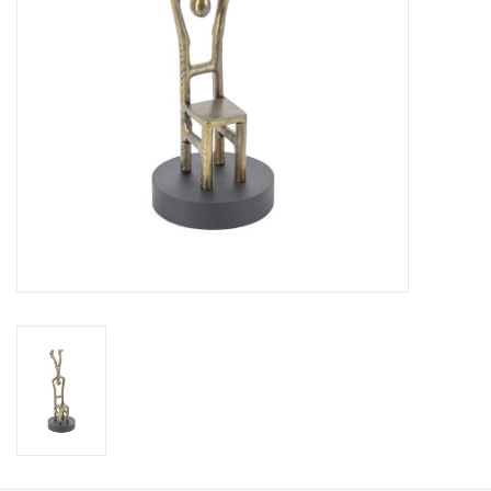
Kussens en plaids
Kleden
Vachten
Keuken
Badkamer
Verlichting
Tuinmeubels en deco
Beelden