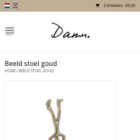
0 Artikelen - €0,00
Home
Over Damn
Beeld stoel goud
Nieuw!
HOME
/
BEELD STOEL GOUD
Skulls
Living
Meubels
Deuren