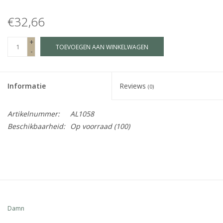
€32,66
Fake plants
+
TOEVOEGEN AAN WINKELWAGEN
Kisten
-
SIeraden
Informatie
Reviews
(0)
Accessoires
Artikelnummer:
AL1058
Beschikbaarheid:
Op voorraad
(100)
Anklebelts
Bootbelts
Kerst
Damn
MAGAZIJNOPRUIMING