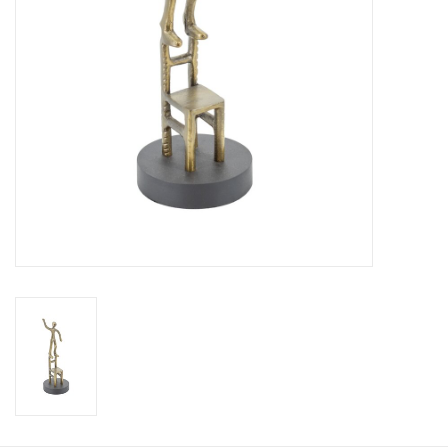
Kussens en plaids
Kleden
Vachten
Keuken
Badkamer
Verlichting
Tuinmeubels en deco
Beelden