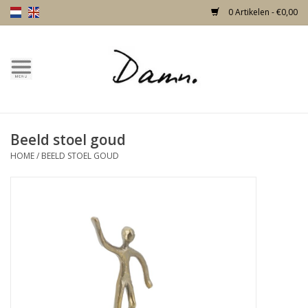
0 Artikelen - €0,00
Home
Over Damn
Beeld stoel goud
Nieuw!
HOME
/
BEELD STOEL GOUD
Skulls
Living
Meubels
Deuren