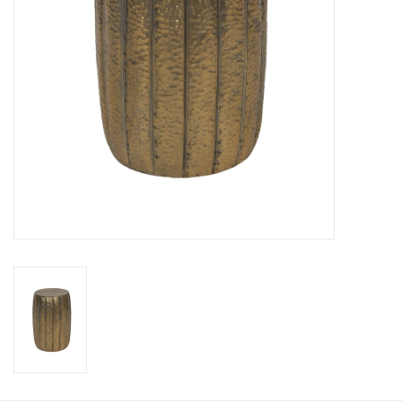
Kussens en plaids
Kleden
Vachten
Keuken
Badkamer
Verlichting
Tuinmeubels en deco
Beelden