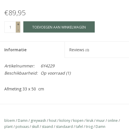
€89,95
Fake plants
+
TOEVOEGEN AAN WINKELWAGEN
Kisten
-
SIeraden
Informatie
Reviews
(0)
Accessoires
Artikelnummer:
6Y4229
Beschikbaarheid:
Op voorraad
(1)
Anklebelts
Afmeting 33 x 50 cm
Bootbelts
Kerst
bloem
/
Damn
/
greywash
/
hout
/
kolony
/
kopen
/
kruk
/
muur
/
online
/
MAGAZIJNOPRUIMING
plant
/
potvaas
/
skull
/
staand
/
standaard
/
tafel
/
trog
/
Damn