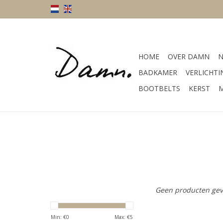
HOME
OVER DAMN
N
BADKAMER
VERLICHTI
BOOTBELTS
KERST
M
Geen producten gev
Min: €
0
Max: €
5