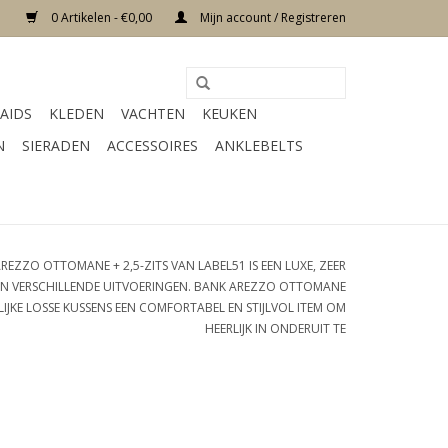
0 Artikelen - €0,00
Mijn account / Registreren
AIDS
KLEDEN
VACHTEN
KEUKEN
N
SIERADEN
ACCESSOIRES
ANKLEBELTS
REZZO OTTOMANE + 2,5-ZITS VAN LABEL51 IS EEN LUXE, ZEER
R IN VERSCHILLENDE UITVOERINGEN. BANK AREZZO OTTOMANE
RLIJKE LOSSE KUSSENS EEN COMFORTABEL EN STIJLVOL ITEM OM
HEERLIJK IN ONDERUIT TE