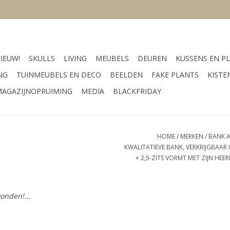
IEUW!
SKULLS
LIVING
MEUBELS
DEUREN
KUSSENS EN PL
NG
TUINMEUBELS EN DECO
BEELDEN
FAKE PLANTS
KISTE
AGAZIJNOPRUIMING
MEDIA
BLACKFRIDAY
HOME
/
MERKEN
/
BANK A
KWALITATIEVE BANK, VERKRIJGBAA
+ 2,5-ZITS VORMT MET ZIJN HEE
onden!...