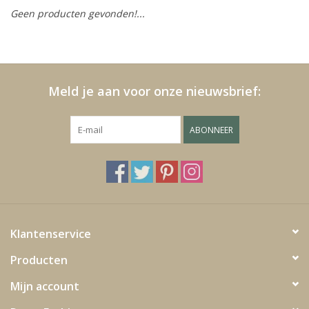
Geen producten gevonden!...
Kussens en plaids
Kleden
Meld je aan voor onze nieuwsbrief:
Vachten
ABONNEER
Keuken
Badkamer
Verlichting
Klantenservice
Producten
Tuinmeubels en deco
Mijn account
Beelden