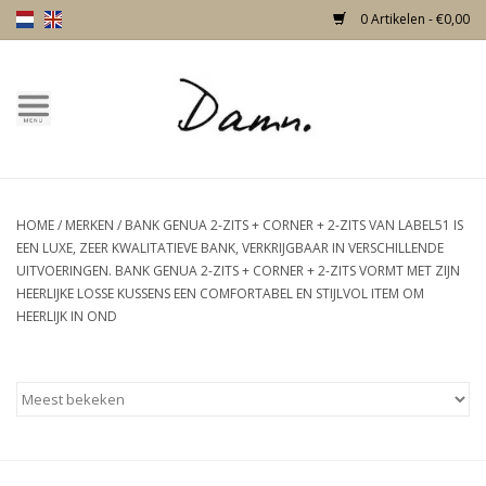
0 Artikelen - €0,00
Home
Over Damn
HOME
/
MERKEN
/
BANK GENUA 2-ZITS + CORNER + 2-ZITS VAN LABEL51 IS
Nieuw!
EEN LUXE, ZEER KWALITATIEVE BANK, VERKRIJGBAAR IN VERSCHILLENDE
UITVOERINGEN. BANK GENUA 2-ZITS + CORNER + 2-ZITS VORMT MET ZIJN
Skulls
HEERLIJKE LOSSE KUSSENS EEN COMFORTABEL EN STIJLVOL ITEM OM
HEERLIJK IN OND
Living
Meubels
Deuren