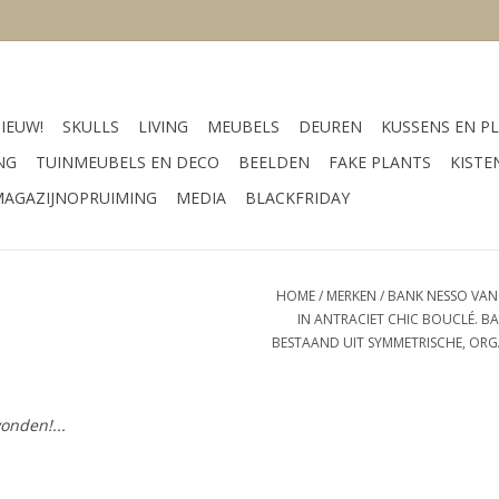
IEUW!
SKULLS
LIVING
MEUBELS
DEUREN
KUSSENS EN PL
NG
TUINMEUBELS EN DECO
BEELDEN
FAKE PLANTS
KISTE
AGAZIJNOPRUIMING
MEDIA
BLACKFRIDAY
HOME
/
MERKEN
/
BANK NESSO VAN 
IN ANTRACIET CHIC BOUCLÉ. B
BESTAAND UIT SYMMETRISCHE, ORG
onden!...