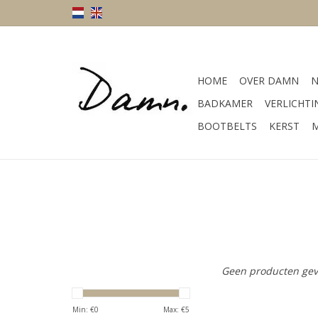
HOME
OVER DAMN
N
BADKAMER
VERLICHTI
BOOTBELTS
KERST
M
Geen producten gev
Min: €
0
Max: €
5