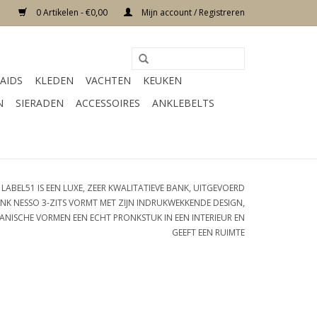
0 Artikelen - €0,00
Mijn account / Registreren
AIDS
KLEDEN
VACHTEN
KEUKEN
N
SIERADEN
ACCESSOIRES
ANKLEBELTS
LABEL51 IS EEN LUXE, ZEER KWALITATIEVE BANK, UITGEVOERD
ANK NESSO 3-ZITS VORMT MET ZIJN INDRUKWEKKENDE DESIGN,
ANISCHE VORMEN EEN ECHT PRONKSTUK IN EEN INTERIEUR EN
GEEFT EEN RUIMTE