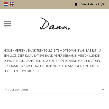
0 Artikelen - €0,00
Home
Over Damn
HOME
/
MERKEN
/
BANK TRENTO 2,5-ZITS + OTTOMANE VAN LABEL51 IS
Nieuw!
EEN LUXE, ZEER KWALITATIEVE BANK, VERKRIJGBAAR IN VERSCHILLENDE
UITVOERINGEN. BANK TRENTO 2,5-ZITS + OTTOMANE ZORGT MET ZIJN
Skulls
ROBUUSTE EN KRACHTIGE UITERLIJK VOOR EEN STATEMENT IN HUIS EN
HEEFT EEN COMFORTABEL
Living
Meubels
Deuren