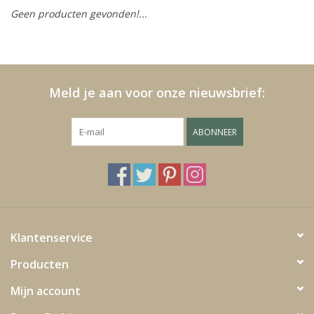
Geen producten gevonden!...
Kussens en plaids
Kleden
Meld je aan voor onze nieuwsbrief:
Vachten
ABONNEER
Keuken
Badkamer
Verlichting
Klantenservice
Producten
Tuinmeubels en deco
Mijn account
Beelden