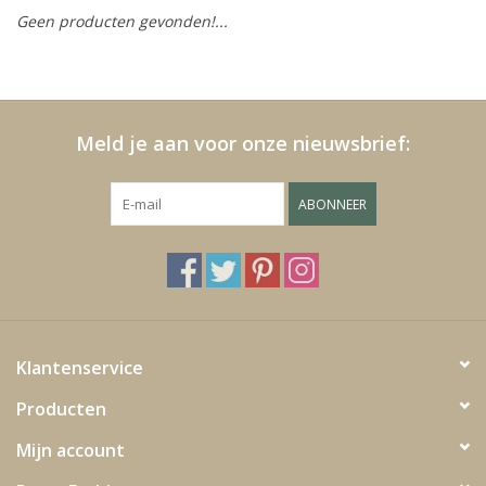
Geen producten gevonden!...
Kussens en plaids
Kleden
Meld je aan voor onze nieuwsbrief:
Vachten
ABONNEER
Keuken
Badkamer
Verlichting
Klantenservice
Producten
Tuinmeubels en deco
Mijn account
Beelden