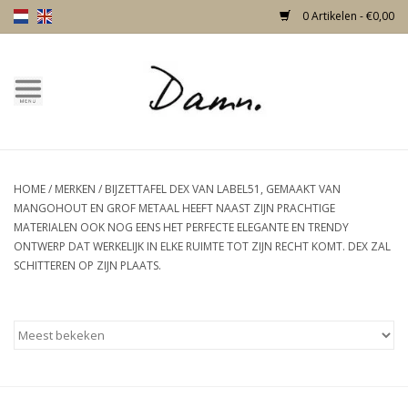
0 Artikelen - €0,00
Home
Over Damn
HOME
/
MERKEN
/
BIJZETTAFEL DEX VAN LABEL51, GEMAAKT VAN
Nieuw!
MANGOHOUT EN GROF METAAL HEEFT NAAST ZIJN PRACHTIGE
MATERIALEN OOK NOG EENS HET PERFECTE ELEGANTE EN TRENDY
Skulls
ONTWERP DAT WERKELIJK IN ELKE RUIMTE TOT ZIJN RECHT KOMT. DEX ZAL
SCHITTEREN OP ZIJN PLAATS.
Living
Meubels
Deuren