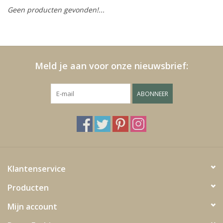
Geen producten gevonden!...
Kussens en plaids
Kleden
Meld je aan voor onze nieuwsbrief:
Vachten
ABONNEER
Keuken
Badkamer
Verlichting
Klantenservice
Producten
Tuinmeubels en deco
Mijn account
Beelden