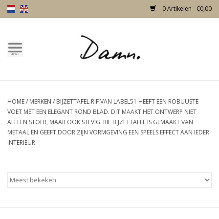
0 Artikelen - €0,00
Home
Over Damn
HOME
/
MERKEN
/
BIJZETTAFEL RIF VAN LABEL51 HEEFT EEN ROBUUSTE
Nieuw!
VOET MET EEN ELEGANT ROND BLAD. DIT MAAKT HET ONTWERP NIET
ALLEEN STOER, MAAR OOK STEVIG. RIF BIJZETTAFEL IS GEMAAKT VAN
Skulls
METAAL EN GEEFT DOOR ZIJN VORMGEVING EEN SPEELS EFFECT AAN IEDER
INTERIEUR.
Living
Meubels
Deuren