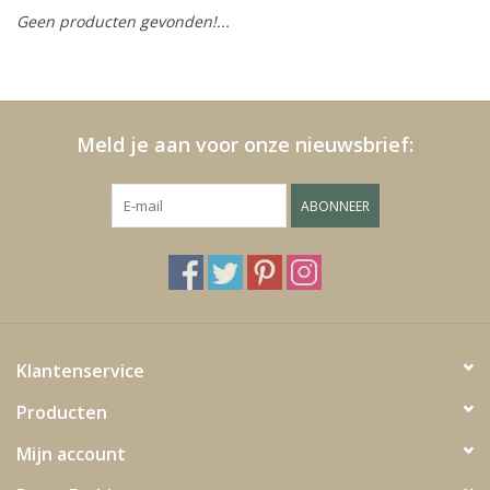
Geen producten gevonden!...
Kussens en plaids
Kleden
Meld je aan voor onze nieuwsbrief:
Vachten
ABONNEER
Keuken
Badkamer
Verlichting
Klantenservice
Producten
Tuinmeubels en deco
Mijn account
Beelden