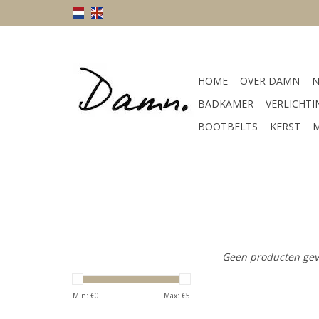
HOME
OVER DAMN
N
BADKAMER
VERLICHTI
BOOTBELTS
KERST
M
Geen producten gev
Min: €
0
Max: €
5