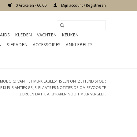
0 Artikelen - €0,00
Mijn account / Registreren
AIDS
KLEDEN
VACHTEN
KEUKEN
N
SIERADEN
ACCESSOIRES
ANKLEBELTS
EMOBORD VAN HET MERK LABEL51 IS EEN ONTZETTEND STOER
KLEUR ANTIEK GRIJS. PLAATS ER NOTITIES OP OM ERVOOR TE
ZORGEN DAT JE AFSPRAKEN NOOIT MEER VERGEET.