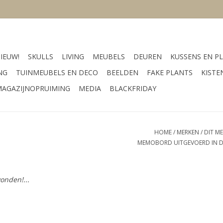
IEUW!
SKULLS
LIVING
MEUBELS
DEUREN
KUSSENS EN PL
NG
TUINMEUBELS EN DECO
BEELDEN
FAKE PLANTS
KISTE
AGAZIJNOPRUIMING
MEDIA
BLACKFRIDAY
HOME
/
MERKEN
/
DIT M
MEMOBORD UITGEVOERD IN DE 
onden!...