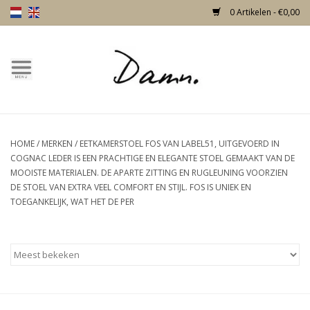
0 Artikelen - €0,00
Home
Over Damn
HOME
/
MERKEN
/
EETKAMERSTOEL FOS VAN LABEL51, UITGEVOERD IN
Nieuw!
COGNAC LEDER IS EEN PRACHTIGE EN ELEGANTE STOEL GEMAAKT VAN DE
MOOISTE MATERIALEN. DE APARTE ZITTING EN RUGLEUNING VOORZIEN
Skulls
DE STOEL VAN EXTRA VEEL COMFORT EN STIJL. FOS IS UNIEK EN
TOEGANKELIJK, WAT HET DE PER
Living
Meubels
Deuren