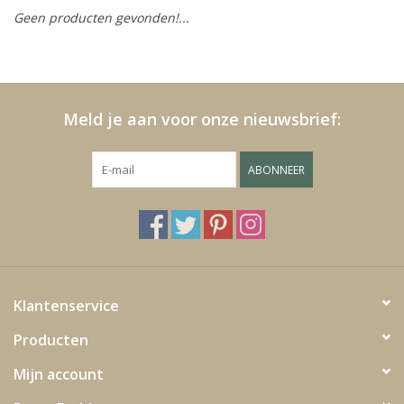
Geen producten gevonden!...
Kussens en plaids
Kleden
Meld je aan voor onze nieuwsbrief:
Vachten
ABONNEER
Keuken
Badkamer
Verlichting
Klantenservice
Producten
Tuinmeubels en deco
Mijn account
Beelden