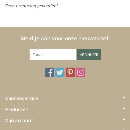
Geen producten gevonden!...
Kussens en plaids
Kleden
Meld je aan voor onze nieuwsbrief:
Vachten
ABONNEER
Keuken
Badkamer
Verlichting
Klantenservice
Producten
Tuinmeubels en deco
Mijn account
Beelden