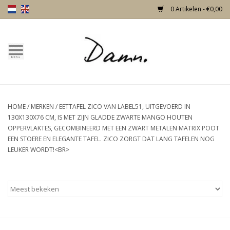
0 Artikelen - €0,00
Home
Over Damn
HOME
/
MERKEN
/
EETTAFEL ZICO VAN LABEL51, UITGEVOERD IN
Nieuw!
130X130X76 CM, IS MET ZIJN GLADDE ZWARTE MANGO HOUTEN
OPPERVLAKTES, GECOMBINEERD MET EEN ZWART METALEN MATRIX POOT
Skulls
EEN STOERE EN ELEGANTE TAFEL. ZICO ZORGT DAT LANG TAFELEN NOG
LEUKER WORDT!<BR>
Living
Meubels
Deuren