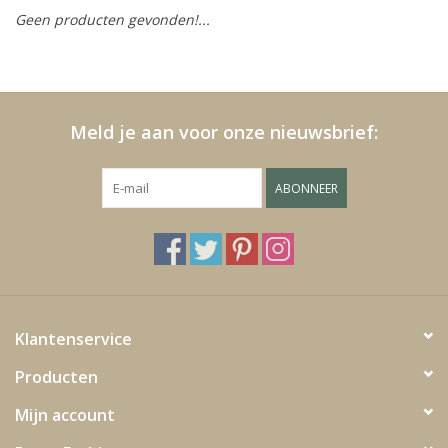
Geen producten gevonden!...
Kussens en plaids
Kleden
Meld je aan voor onze nieuwsbrief:
Vachten
ABONNEER
Keuken
Badkamer
Verlichting
Klantenservice
Producten
Tuinmeubels en deco
Mijn account
Beelden