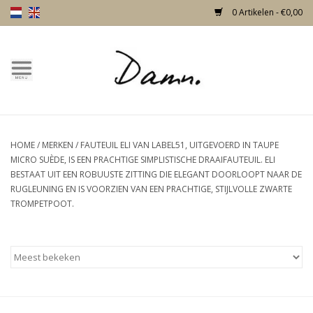
0 Artikelen - €0,00
Home
Over Damn
HOME
/
MERKEN
/
FAUTEUIL ELI VAN LABEL51, UITGEVOERD IN TAUPE
Nieuw!
MICRO SUÈDE, IS EEN PRACHTIGE SIMPLISTISCHE DRAAIFAUTEUIL. ELI
BESTAAT UIT EEN ROBUUSTE ZITTING DIE ELEGANT DOORLOOPT NAAR DE
Skulls
RUGLEUNING EN IS VOORZIEN VAN EEN PRACHTIGE, STIJLVOLLE ZWARTE
TROMPETPOOT.
Living
Meubels
Deuren