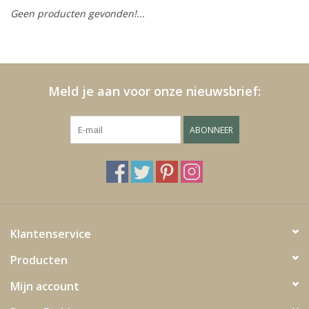
Geen producten gevonden!...
Kussens en plaids
Kleden
Meld je aan voor onze nieuwsbrief:
Vachten
ABONNEER
Keuken
Badkamer
Verlichting
Klantenservice
Producten
Tuinmeubels en deco
Mijn account
Beelden