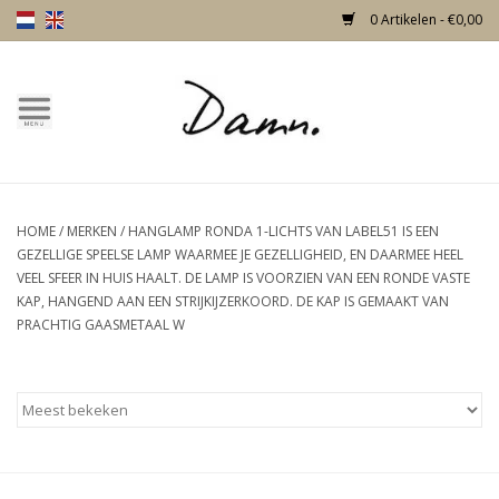
0 Artikelen - €0,00
Home
Over Damn
HOME
/
MERKEN
/
HANGLAMP RONDA 1-LICHTS VAN LABEL51 IS EEN
Nieuw!
GEZELLIGE SPEELSE LAMP WAARMEE JE GEZELLIGHEID, EN DAARMEE HEEL
VEEL SFEER IN HUIS HAALT. DE LAMP IS VOORZIEN VAN EEN RONDE VASTE
Skulls
KAP, HANGEND AAN EEN STRIJKIJZERKOORD. DE KAP IS GEMAAKT VAN
PRACHTIG GAASMETAAL W
Living
Meubels
Deuren