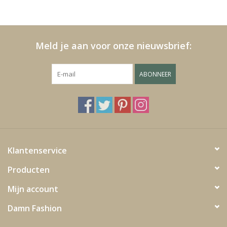
Kussens en plaids
Meld je aan voor onze nieuwsbrief:
Kleden
ABONNEER
Vachten
Keuken
Badkamer
Klantenservice
Verlichting
Producten
Mijn account
Tuinmeubels en deco
Damn Fashion
Beelden