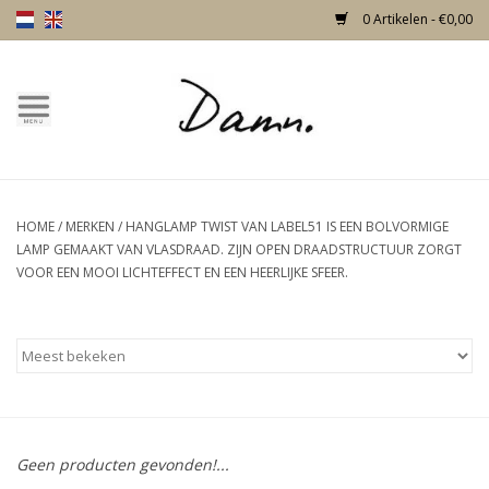
0 Artikelen - €0,00
Home
Over Damn
HOME
/
MERKEN
/
HANGLAMP TWIST VAN LABEL51 IS EEN BOLVORMIGE
Nieuw!
LAMP GEMAAKT VAN VLASDRAAD. ZIJN OPEN DRAADSTRUCTUUR ZORGT
VOOR EEN MOOI LICHTEFFECT EN EEN HEERLIJKE SFEER.
Skulls
Living
Meubels
Geen producten gevonden!...
Deuren