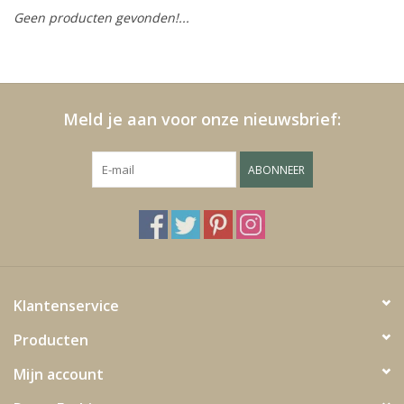
Geen producten gevonden!...
Kussens en plaids
Kleden
Meld je aan voor onze nieuwsbrief:
Vachten
ABONNEER
Keuken
Badkamer
Verlichting
Klantenservice
Producten
Tuinmeubels en deco
Mijn account
Beelden