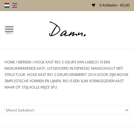
0 Artikelen - €0,00
Home
Over Damn
HOME
/
MERKEN
/
HOGE KAST RIO 2-DEURS VAN LABEL51 IS EEN
Nieuw!
INDRUKWEKKENDE KAST, UITGEVOERD IN ESPRESSO MANGOHOUT MET
STRUCTUUR. HOGE KAST RIO 2-DEURS KENMERKT ZICH DOOR ZIJN MOOIE
Skulls
SIMPLISTISCHE VORMEN EN LIJNEN. RIO IS EEN SLIM VORMGEGEVEN KAST
WAAR OP STIJLVOLLE WIJZE SPU
Living
Meubels
Deuren