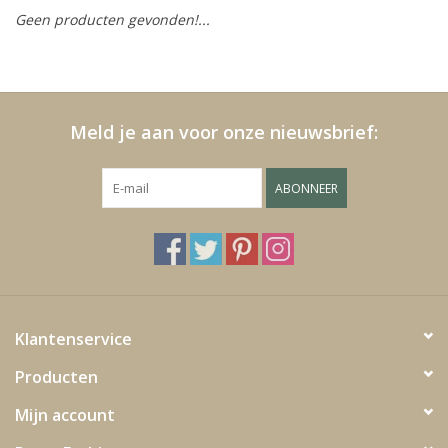
Geen producten gevonden!...
Kussens en plaids
Kleden
Meld je aan voor onze nieuwsbrief:
Vachten
ABONNEER
Keuken
Badkamer
Verlichting
Klantenservice
Producten
Tuinmeubels en deco
Mijn account
Beelden