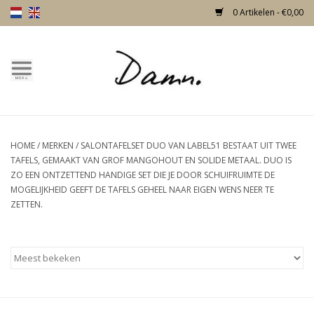
0 Artikelen - €0,00
Home
Over Damn
HOME
/
MERKEN
/
SALONTAFELSET DUO VAN LABEL51 BESTAAT UIT TWEE
Nieuw!
TAFELS, GEMAAKT VAN GROF MANGOHOUT EN SOLIDE METAAL. DUO IS
ZO EEN ONTZETTEND HANDIGE SET DIE JE DOOR SCHUIFRUIMTE DE
Skulls
MOGELIJKHEID GEEFT DE TAFELS GEHEEL NAAR EIGEN WENS NEER TE
ZETTEN.
Living
Meubels
Deuren