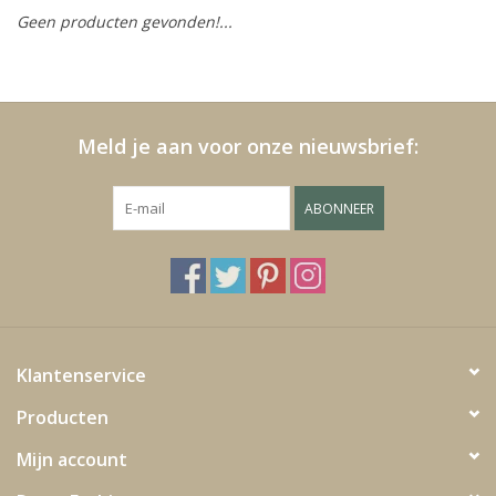
Geen producten gevonden!...
Kussens en plaids
Kleden
Meld je aan voor onze nieuwsbrief:
Vachten
ABONNEER
Keuken
Badkamer
Verlichting
Klantenservice
Producten
Tuinmeubels en deco
Mijn account
Beelden