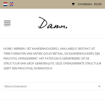
0 Artikelen - €0,00
Home
Over Damn
HOME
/
MERKEN
/
SET KAARSENHOUDERS L VAN LABEL51 BESTAAT UIT
Nieuw!
TWEE FORMATEN VAN ANTIEK GOUD METAAL. DE KAARSENHOUDERS ZIJN
PRACHTIG OPENGEWERKT. HET PATROON IS GEÏNSPIREERD OP DE
Skulls
STRUCTUUR VAN GROF GEWEVEN JUTE. DEZE OPENGEWERKTE STRUCTUUR
GEEFT EEN PRACHTIGE, ROMANTISCH
Living
Meubels
Deuren