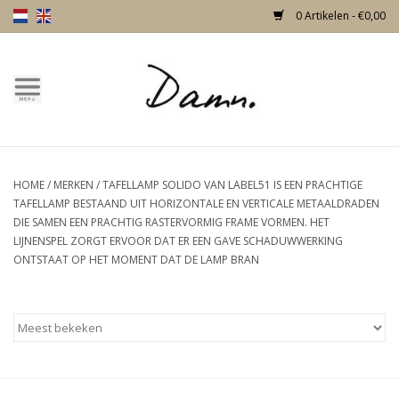
0 Artikelen - €0,00
Home
Over Damn
HOME
/
MERKEN
/
TAFELLAMP SOLIDO VAN LABEL51 IS EEN PRACHTIGE
Nieuw!
TAFELLAMP BESTAAND UIT HORIZONTALE EN VERTICALE METAALDRADEN
DIE SAMEN EEN PRACHTIG RASTERVORMIG FRAME VORMEN. HET
Skulls
LIJNENSPEL ZORGT ERVOOR DAT ER EEN GAVE SCHADUWWERKING
ONTSTAAT OP HET MOMENT DAT DE LAMP BRAN
Living
Meubels
Deuren