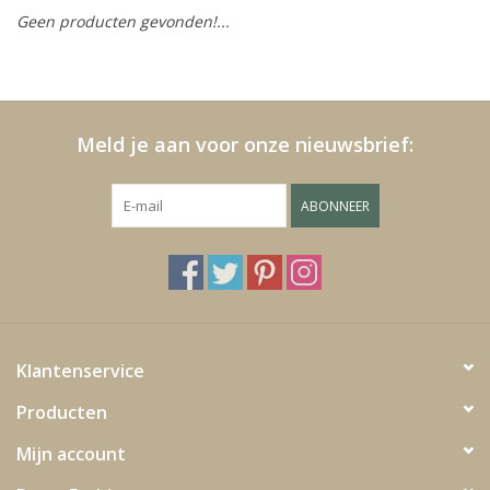
Geen producten gevonden!...
Kussens en plaids
Kleden
Meld je aan voor onze nieuwsbrief:
Vachten
ABONNEER
Keuken
Badkamer
Verlichting
Klantenservice
Producten
Tuinmeubels en deco
Mijn account
Beelden