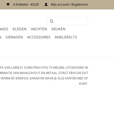
0 Artikelen - €0,00
Mijn account / Registreren
AIDS
KLEDEN
VACHTEN
KEUKEN
N
SIERADEN
ACCESSOIRES
ANKLEBELTS
A VAN LABEL51 IS EEN PRACHTIG TV-MEUBEL UITGEVOERD IN
BINATIE VAN MANGOHOUT EN METAAL ZORGT ERVOOR DAT
N WARM EN SFEERVOL KARAKTER WAAR JE ALLE KANTEN MEE OP
KUNT.