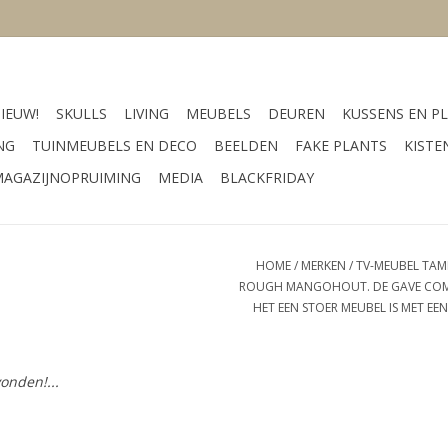
IEUW!
SKULLS
LIVING
MEUBELS
DEUREN
KUSSENS EN PL
NG
TUINMEUBELS EN DECO
BEELDEN
FAKE PLANTS
KISTE
AGAZIJNOPRUIMING
MEDIA
BLACKFRIDAY
HOME
/
MERKEN
/
TV-MEUBEL TAMP
ROUGH MANGOHOUT. DE GAVE COM
HET EEN STOER MEUBEL IS MET EE
onden!...