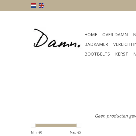
HOME
OVER DAMN
N
BADKAMER
VERLICHTI
BOOTBELTS
KERST
M
Geen producten gev
Min: €
0
Max: €
5